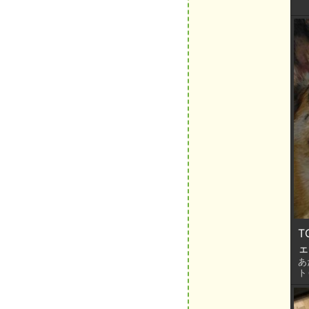
T
ェ
あ
ト