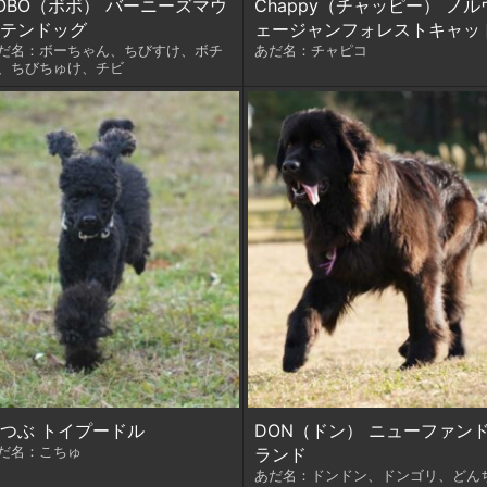
OBO（ボボ） バーニーズマウ
Chappy（チャッピー） ノル
テンドッグ
ェージャンフォレストキャッ
だ名：ボーちゃん、ちびすけ、ボチ
あだ名：チャピコ
、ちびちゅけ、チビ
つぶ トイプードル
DON（ドン） ニューファン
だ名：こちゅ
ランド
あだ名：ドンドン、ドンゴリ、どん