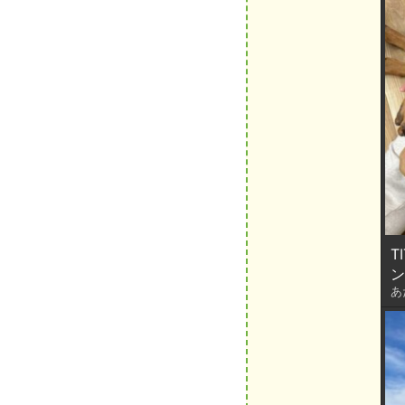
T
ン
あ