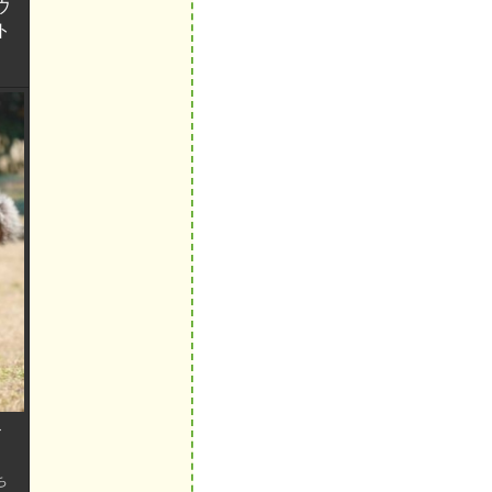
ウ
ト
ド
ち