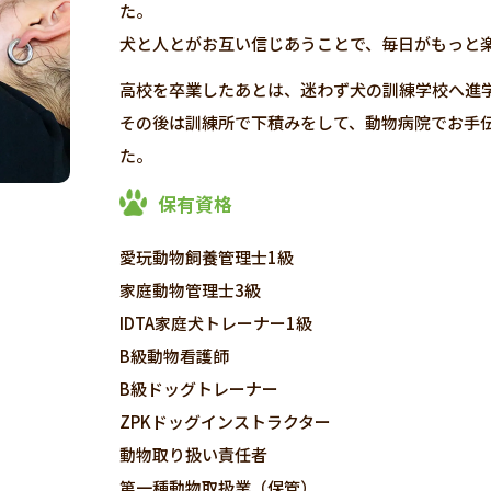
た。
犬と人とがお互い信じあうことで、毎日がもっと
高校を卒業したあとは、迷わず犬の訓練学校へ進
その後は訓練所で下積みをして、動物病院でお手
た。
保有資格
愛玩動物飼養管理士1級
家庭動物管理士3級
IDTA家庭犬トレーナー1級
B級動物看護師
B級ドッグトレーナー
ZPKドッグインストラクター
動物取り扱い責任者
第一種動物取扱業（保管）