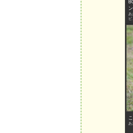
B
ン
あ
ビ
こ
あ